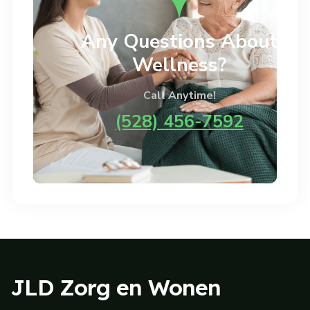
Any Questions About
Wellness?
Call Anytime!
(528) 456-7592
JLD Zorg en Wonen